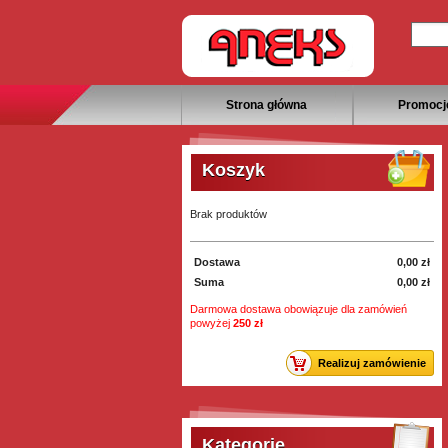
Strona główna
Promocj
Informacje o firmie
Koszyk
Brak produktów
Dostawa
0,00 zł
Suma
0,00 zł
Darmowa dostawa obowiązuje dla zamówień
powyżej
250 zł
Realizuj zamówienie
Kategorie