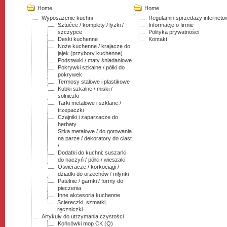
Home
Home
Wyposażenie kuchni
Regulamin sprzedaży interneto
Sztućce / komplety / łyżki /
Informacje o firmie
szczypce
Polityka prywatności
Deski kuchenne
Kontakt
Noże kuchenne / krajacze do
jajek (przybory kuchenne)
Podstawki / maty śniadaniowe
Pokrywki szkalne / półki do
pokrywek
Termosy stalowe i plastikowe
Kubki szkalne / miski /
solniczki
Tarki metalowe i szklane /
trzepaczki
Czajniki i zaparzacze do
herbaty
Sitka metalowe / do gotowania
na parze / dekoratory do ciast
/
Dodatki do kuchni: suszarki
do naczyń / półki / wieszaki
Otwieracze / korkociągi /
dziadki do orzechów / młynki
Patelnie / garnki / formy do
pieczenia
Inne akcesoria kuchenne
Ściereczki, szmatki,
ręczniczki
Artykuły do utrzymania czystości
Końcówki mop CK (Q)