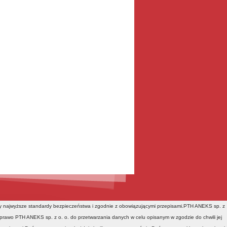
y najwyższe standardy bezpieczeństwa i zgodnie z obowiązującymi przepisami.PTH ANEKS sp. z
rawo PTH ANEKS sp. z o. o. do przetwarzania danych w celu opisanym w zgodzie do chwili jej
asze sklepy
Bestsellery
Nowości
Oferty specjalne