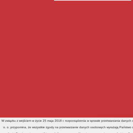
W związku z wejściem w życie 25 maja 2018 r. rozporządzenia w sprawie przetwarzania danyc
o. o. przypomina, że wszystkie zgody na przetwarzanie danych osobowych wyrażają Państwo d
Wszelkie prawa zastrzeżone 2012 A