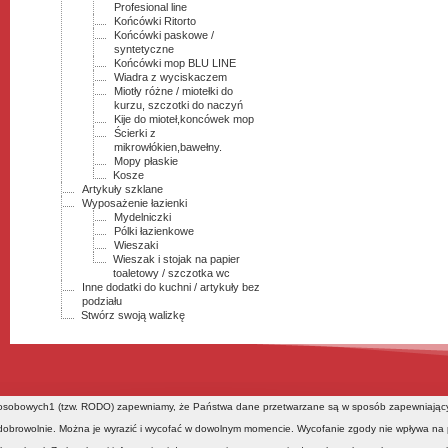
Profesional line
Końcówki Ritorto
Końcówki paskowe /
syntetyczne
Końcówki mop BLU LINE
Wiadra z wyciskaczem
Miotły różne / miotełki do
kurzu, szczotki do naczyń
Kije do mioteł,koncówek mop
Ścierki z
mikrowłókien,bawełny.
Mopy płaskie
Kosze
Artykuły szklane
Wyposażenie łazienki
Mydelniczki
Pólki łazienkowe
Wieszaki
Wieszak i stojak na papier
toaletowy / szczotka wc
Inne dodatki do kuchni / artykuły bez
podziału
Stwórz swoją walizkę
h osobowych1 (tzw. RODO) zapewniamy, że Państwa dane przetwarzane są w sposób zapewniając
obrowolnie. Można je wyrazić i wycofać w dowolnym momencie. Wycofanie zgody nie wpływa na p
Sitemap
Kontakt
N
NEKS